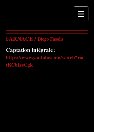
FARNACE /
Diego Fasolis
Captation intégrale
:
https://www.youtube.com/watch?v=-
tKCbIzsCgk