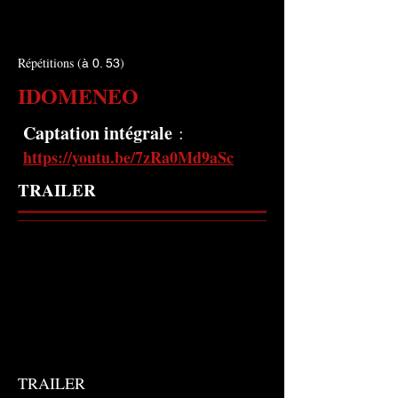
Répétitions (
)
à 0. 53
IDOMENEO
Captation intégrale
:
https://youtu.be/7zRa0Md9aSc
TRAILER
TRAILER