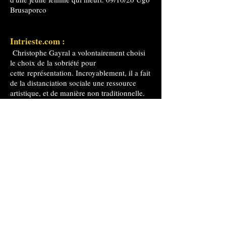
Brusaporco
Intrieste.com :
Christophe Gayral a volontairement choisi
le choix de la sobriété pour
cette représentation. Incroyablement, il a fait
de la distanciation sociale une ressource
artistique, et de manière non traditionnelle.
03/10/20 Alessandra Ressa
Connesiallopera :
Traviata
" Ce sera une nouvelle
, cette fois-
ci, dirigée par Christophe Gayral, un artiste
qui a fait des règles de sécurité anti-Covid,
des mesures de confinement, des distances
entre individus imposées non pas une
limitation mais une ressource, une source
d'inspiration créative sans précédent, sinon
le point fort de son installation.". 23/09/20