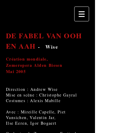
DE FABEL VAN OOH
EN AAH
- Wise
Création mondiale,
Zomeropera Alden Biesen
Mai 2005
Direction : Andrew Wise
Mise en scène : Christophe Gayral
Costumes : Alexis Mabille
Avec : Mireille Capelle, Piet
Vansichen, Valentin Jar,
Ilse Eeren, Igor Bogaert