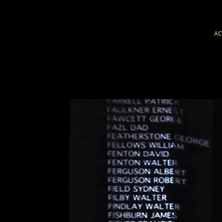
AC
Cosi
dfdsdjjjsdkqjsjdjhnqjsdhjh